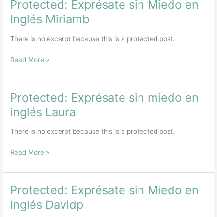
Protected: Exprésate sin Miedo en
Protected:
Exprésate
Inglés Miriamb
sin
Miedo
There is no excerpt because this is a protected post.
en
Inglés
Read More »
Miriamb
Protected: Exprésate sin miedo en
Protected:
Exprésate
inglés Laural
sin
miedo
There is no excerpt because this is a protected post.
en
inglés
Read More »
Laural
Protected: Exprésate sin Miedo en
Protected:
Exprésate
Inglés Davidp
sin